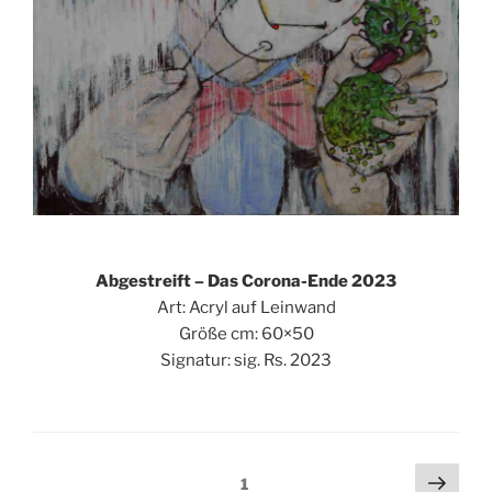
Abgestreift – Das Corona-Ende 2023
Art: Acryl auf Leinwand
Größe cm: 60×50
Signatur: sig. Rs. 2023
Seitennummerierung
Näch
Seite
1