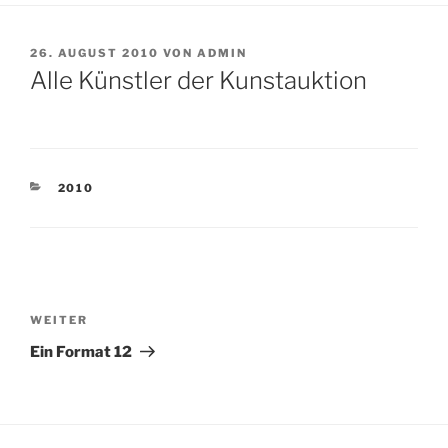
VERÖFFENTLICHT
26. AUGUST 2010
VON
ADMIN
AM
Alle Künstler der Kunstauktion
KATEGORIEN
2010
Beitragsnavigation
Nächster
WEITER
Beitrag
Ein Format 12