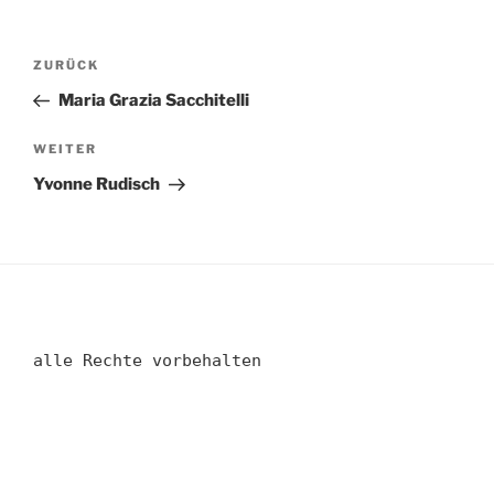
Beitragsnavigation
Vorheriger
ZURÜCK
Beitrag
Maria Grazia Sacchitelli
Nächster
WEITER
Beitrag
Yvonne Rudisch
alle Rechte vorbehalten