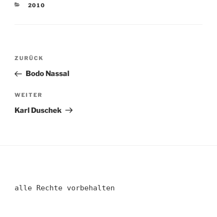
KATEGORIEN
2010
Beitragsnavigation
Vorheriger
ZURÜCK
Beitrag
Bodo Nassal
Nächster
WEITER
Beitrag
Karl Duschek
alle Rechte vorbehalten