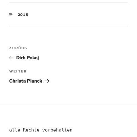
KATEGORIEN
2015
Beitragsnavigation
Vorheriger
ZURÜCK
Beitrag
Dirk Pokoj
Nächster
WEITER
Beitrag
Christa Planck
alle Rechte vorbehalten