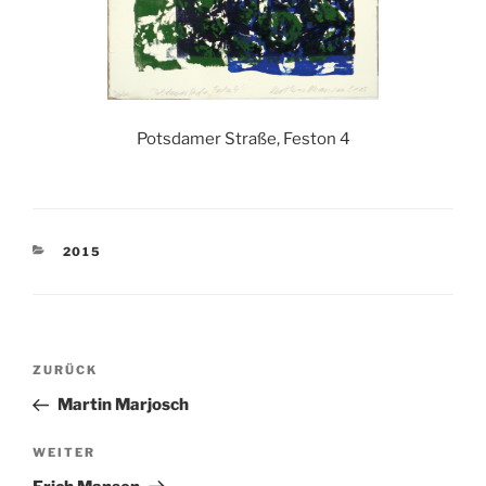
Potsdamer Straße, Feston 4
KATEGORIEN
2015
Beitragsnavigation
Vorheriger
ZURÜCK
Beitrag
Martin Marjosch
Nächster
WEITER
Beitrag