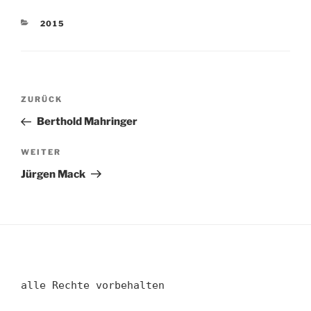
KATEGORIEN
2015
Beitragsnavigation
Vorheriger
ZURÜCK
Beitrag
Berthold Mahringer
Nächster
WEITER
Beitrag
Jürgen Mack
alle Rechte vorbehalten