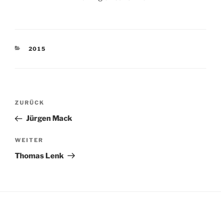
KATEGORIEN
2015
Beitragsnavigation
Vorheriger
ZURÜCK
Beitrag
Jürgen Mack
Nächster
WEITER
Beitrag
Thomas Lenk