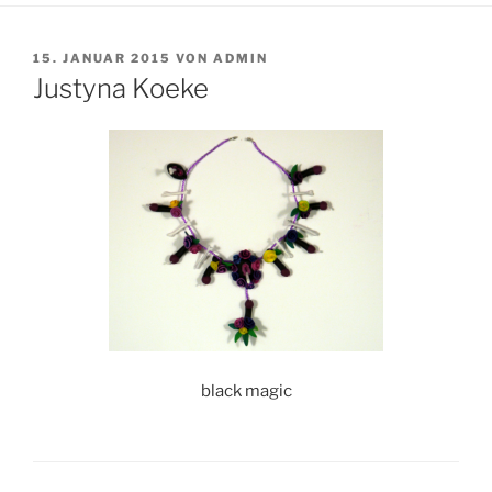
VERÖFFENTLICHT
15. JANUAR 2015
VON
ADMIN
AM
Justyna Koeke
black magic