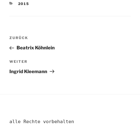
KATEGORIEN
2015
Beitragsnavigation
Vorheriger
ZURÜCK
Beitrag
Beatrix Köhnlein
Nächster
WEITER
Beitrag
Ingrid Kleemann
alle Rechte vorbehalten