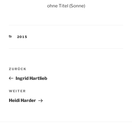
ohne Titel (Sonne)
KATEGORIEN
2015
Beitragsnavigation
Vorheriger
ZURÜCK
Beitrag
Ingrid Hartlieb
Nächster
WEITER
Beitrag
Heidi Harder