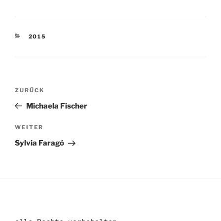
KATEGORIEN
2015
Beitragsnavigation
Vorheriger
ZURÜCK
Beitrag
Michaela Fischer
Nächster
WEITER
Beitrag
Sylvia Faragó