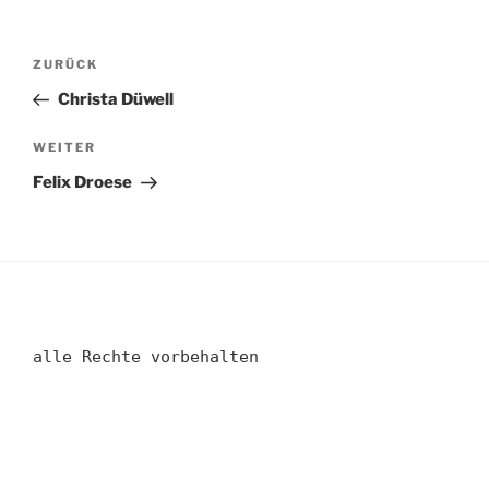
Beitragsnavigation
Vorheriger
ZURÜCK
Beitrag
Christa Düwell
Nächster
WEITER
Beitrag
Felix Droese
alle Rechte vorbehalten