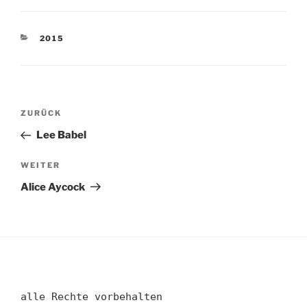
KATEGORIEN
2015
Beitragsnavigation
Vorheriger
ZURÜCK
Beitrag
Lee Babel
Nächster
WEITER
Beitrag
Alice Aycock
alle Rechte vorbehalten