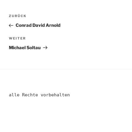
Beitragsnavigation
Vorheriger
ZURÜCK
Beitrag
Conrad David Arnold
Nächster
WEITER
Beitrag
Michael Soltau
alle Rechte vorbehalten