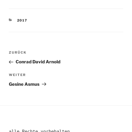
KATEGORIEN
2017
Beitragsnavigation
Vorheriger
ZURÜCK
Beitrag
Conrad David Arnold
Nächster
WEITER
Beitrag
Gesine Asmus
alle Rechte vorbehalten