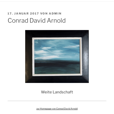
VERÖFFENTLICHT
17. JANUAR 2017
VON
ADMIN
AM
Conrad David Arnold
Weite Landschaft
zur Homepage von Conrad David Arnold