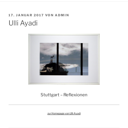
VERÖFFENTLICHT
17. JANUAR 2017
VON
ADMIN
AM
Ulli Ayadi
Stuttgart – Reflexionen
zur Homepage von Ulli Ayadi