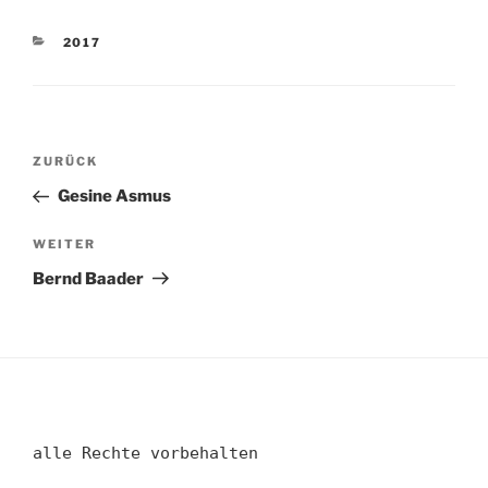
KATEGORIEN
2017
Beitragsnavigation
Vorheriger
ZURÜCK
Beitrag
Gesine Asmus
Nächster
WEITER
Beitrag
Bernd Baader
alle Rechte vorbehalten