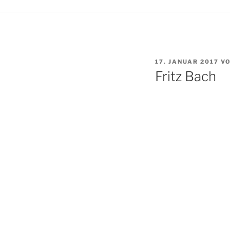
VERÖFFENTLICHT
17. JANUAR 2017
V
AM
Fritz Bach