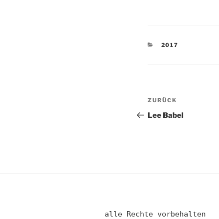
KATEGORIEN
2017
Beitragsnav
Vorheriger
ZURÜCK
Beitrag
Lee Babel
alle Rechte vorbehalten