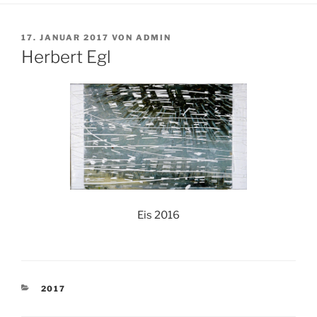
VERÖFFENTLICHT
17. JANUAR 2017
VON
ADMIN
AM
Herbert Egl
Eis 2016
KATEGORIEN
2017