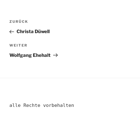
Beitragsnavigation
Vorheriger
ZURÜCK
Beitrag
Christa Düwell
Nächster
WEITER
Beitrag
Wolfgang Ehehalt
alle Rechte vorbehalten