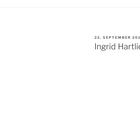
VERÖFFENTLICHT
22. SEPTEMBER 20
AM
Ingrid Hartl