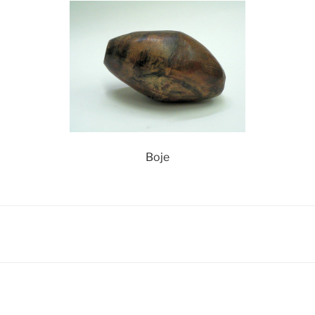
Boje
igation