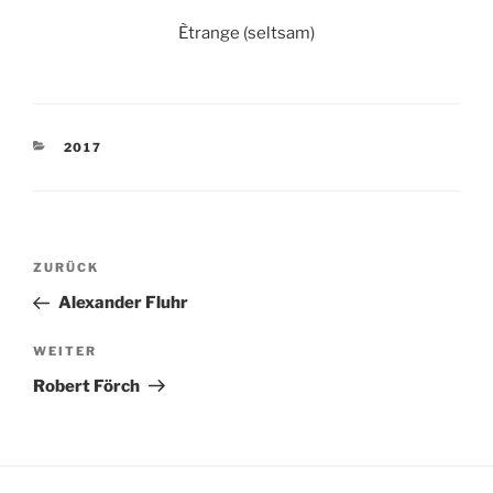
Ètrange (seltsam)
KATEGORIEN
2017
Beitragsnavigation
Vorheriger
ZURÜCK
Beitrag
Alexander Fluhr
Nächster
WEITER
Beitrag
Robert Förch