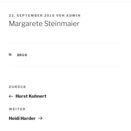
VERÖFFENTLICHT
22. SEPTEMBER 2010
VON
ADMIN
AM
Margarete Steinmaier
KATEGORIEN
2010
Beitragsnavigation
Vorheriger
ZURÜCK
Beitrag
Horst Kuhnert
Nächster
WEITER
Beitrag
Heidi Harder