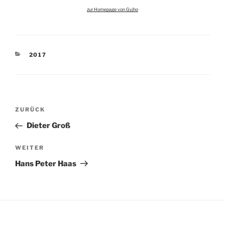
zur Homepage von Gyjho
KATEGORIEN
2017
Beitragsnavigation
Vorheriger
ZURÜCK
Beitrag
Dieter Groß
Nächster
WEITER
Beitrag
Hans Peter Haas