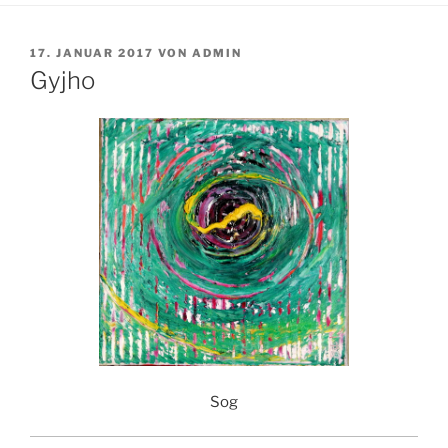
VERÖFFENTLICHT
17. JANUAR 2017
VON
ADMIN
AM
Gyjho
Sog