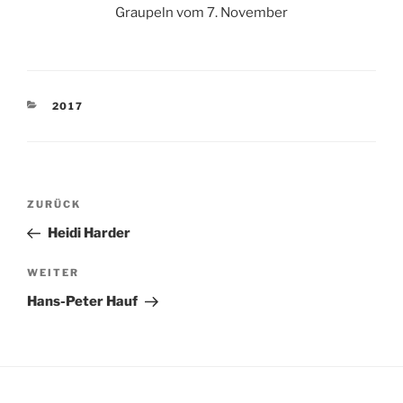
Graupeln vom 7. November
KATEGORIEN
2017
Beitragsnavigation
Vorheriger
ZURÜCK
Beitrag
Heidi Harder
Nächster
WEITER
Beitrag
Hans-Peter Hauf