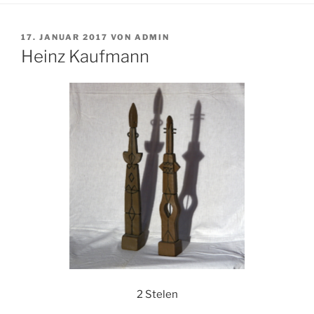
VERÖFFENTLICHT
17. JANUAR 2017
VON
ADMIN
AM
Heinz Kaufmann
2 Stelen