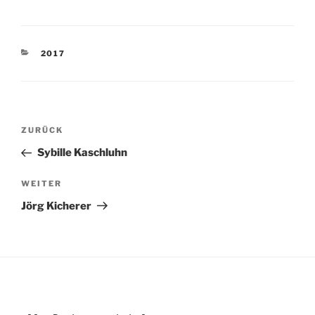
KATEGORIEN
2017
Beitragsnavigation
Vorheriger
ZURÜCK
Beitrag
Sybille Kaschluhn
Nächster
WEITER
Beitrag
Jörg Kicherer