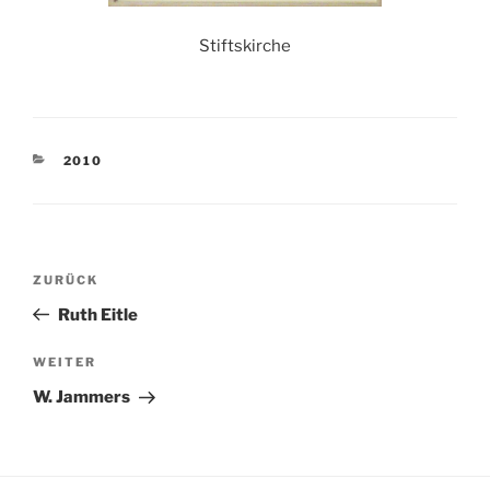
Stiftskirche
KATEGORIEN
2010
Beitragsnavigation
Vorheriger
ZURÜCK
Beitrag
Ruth Eitle
Nächster
WEITER
Beitrag
W. Jammers