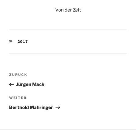
Von der Zeit
KATEGORIEN
2017
Beitragsnavigation
Vorheriger
ZURÜCK
Beitrag
Jürgen Mack
Nächster
WEITER
Beitrag
Berthold Mahringer