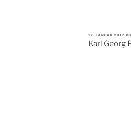
VERÖFFENTLICHT
17. JANUAR 2017
V
AM
Karl Georg 