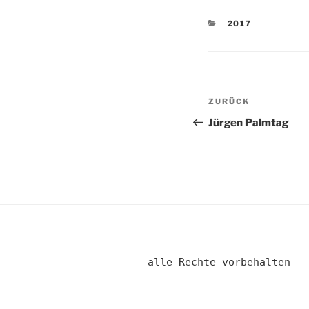
KATEGORIEN
2017
Beitragsnav
Vorheriger
ZURÜCK
Beitrag
Jürgen Palmtag
alle Rechte vorbehalten