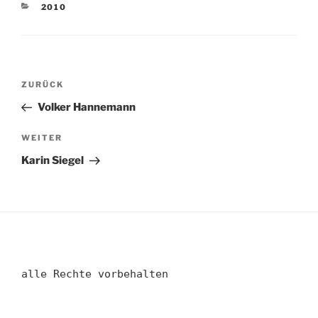
KATEGORIEN
2010
Beitragsnavigation
Vorheriger
ZURÜCK
Beitrag
Volker Hannemann
Nächster
WEITER
Beitrag
Karin Siegel
alle Rechte vorbehalten