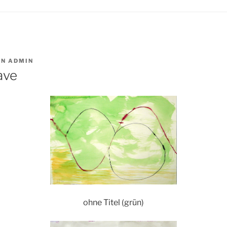
ON
ADMIN
ave
ohne Titel (grün)