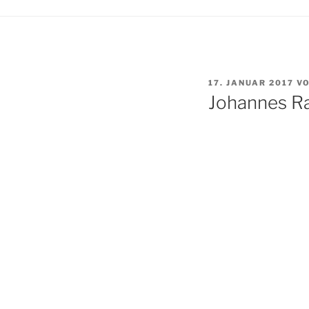
VERÖFFENTLICHT
17. JANUAR 2017
V
AM
Johannes R