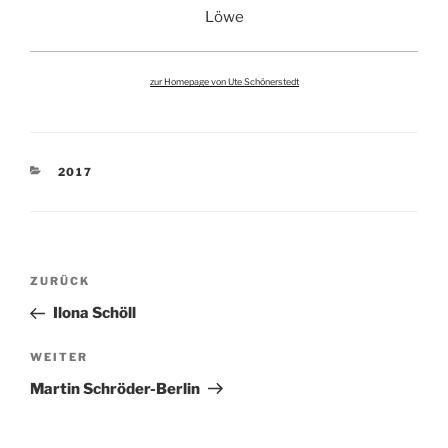
Löwe
zur Homepage von Ute Schönerstedt
KATEGORIEN
2017
Beitragsnavigation
Vorheriger
ZURÜCK
Beitrag
Ilona Schöll
Nächster
WEITER
Beitrag
Martin Schröder-Berlin