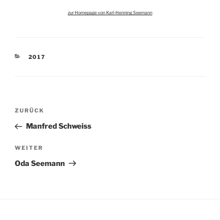
zur Homepage von Karl-Henning Seemann
KATEGORIEN
2017
Beitragsnavigation
Vorheriger
ZURÜCK
Beitrag
Manfred Schweiss
Nächster
WEITER
Beitrag
Oda Seemann