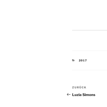
KATEGORIEN
2017
Beitragsnav
Vorheriger
ZURÜCK
Beitrag
Luzia Simons