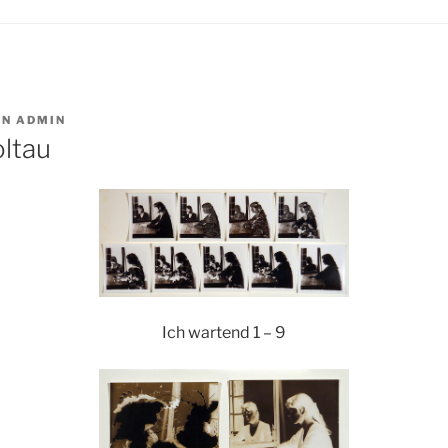
ON
ADMIN
ltau
Ich wartend 1 – 9