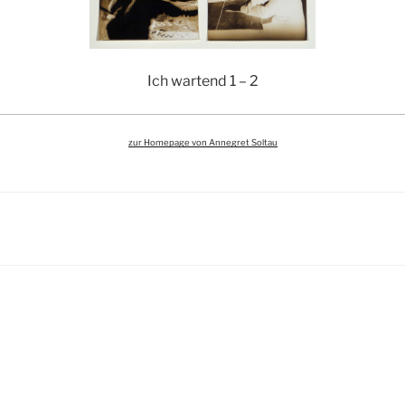
Ich wartend 1 – 2
zur Homepage von Annegret Soltau
igation