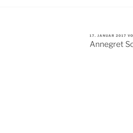
VERÖFFENTLICHT
17. JANUAR 2017
V
AM
Annegret So