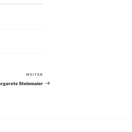
WEITER
Nächster
Beitrag
rgarete Steinmaier