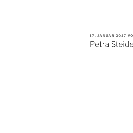
VERÖFFENTLICHT
17. JANUAR 2017
V
AM
Petra Steid