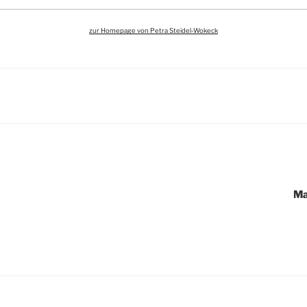
zur Homepage von Petra Steidel-Wokeck
igation
Ma