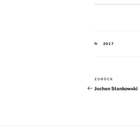
KATEGORIEN
2017
Beitragsnav
Vorheriger
ZURÜCK
Beitrag
Jochen Stankowski