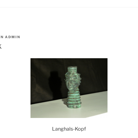
ON
ADMIN
k
Langhals-Kopf