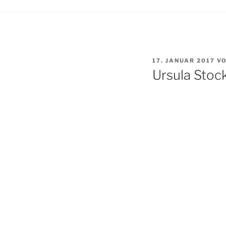
VERÖFFENTLICHT
17. JANUAR 2017
V
AM
Ursula Stoc