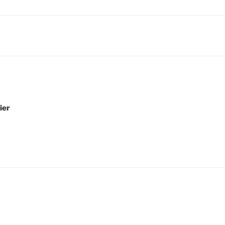
igation
ier