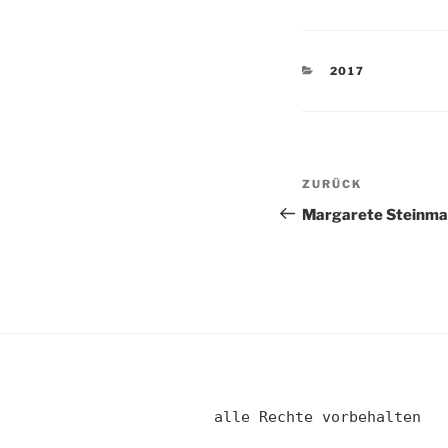
KATEGORIEN
2017
Beitragsnav
Vorheriger
ZURÜCK
Beitrag
Margarete Steinma
alle Rechte vorbehalten