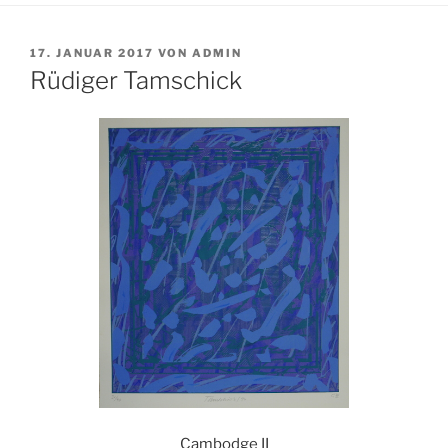
VERÖFFENTLICHT
17. JANUAR 2017
VON
ADMIN
AM
Rüdiger Tamschick
Cambodge II