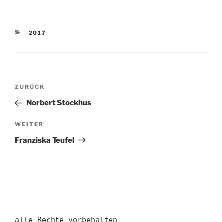
KATEGORIEN
2017
Beitragsnavigation
Vorheriger
ZURÜCK
Beitrag
Norbert Stockhus
Nächster
WEITER
Beitrag
Franziska Teufel
alle Rechte vorbehalten