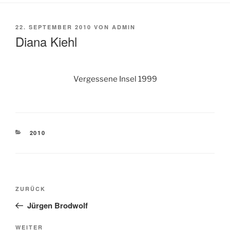
VERÖFFENTLICHT
22. SEPTEMBER 2010
VON
ADMIN
AM
Diana Kiehl
Vergessene Insel 1999
KATEGORIEN
2010
Beitragsnavigation
Vorheriger
ZURÜCK
Beitrag
Jürgen Brodwolf
Nächster
WEITER