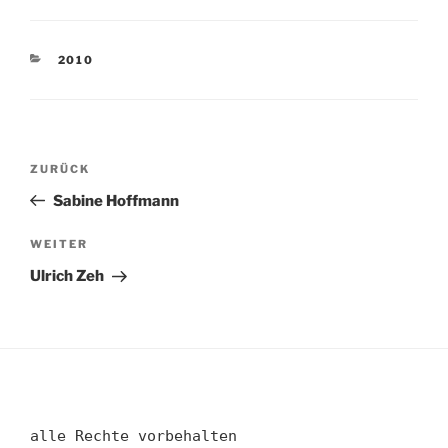
KATEGORIEN
2010
Beitragsnavigation
Vorheriger
ZURÜCK
Beitrag
Sabine Hoffmann
Nächster
WEITER
Beitrag
Ulrich Zeh
alle Rechte vorbehalten