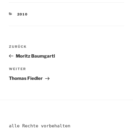
KATEGORIEN
2010
Beitragsnavigation
Vorheriger
ZURÜCK
Beitrag
Moritz Baumgartl
Nächster
WEITER
Beitrag
Thomas Fiedler
alle Rechte vorbehalten