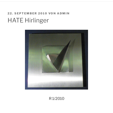
VERÖFFENTLICHT
22. SEPTEMBER 2010
VON
ADMIN
AM
HATE Hirlinger
R 1/2010