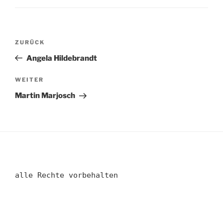
Beitragsnavigation
Vorheriger
ZURÜCK
Beitrag
Angela Hildebrandt
Nächster
WEITER
Beitrag
Martin Marjosch
alle Rechte vorbehalten