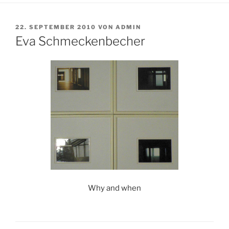
VERÖFFENTLICHT
22. SEPTEMBER 2010
VON
ADMIN
AM
Eva Schmeckenbecher
Why and when