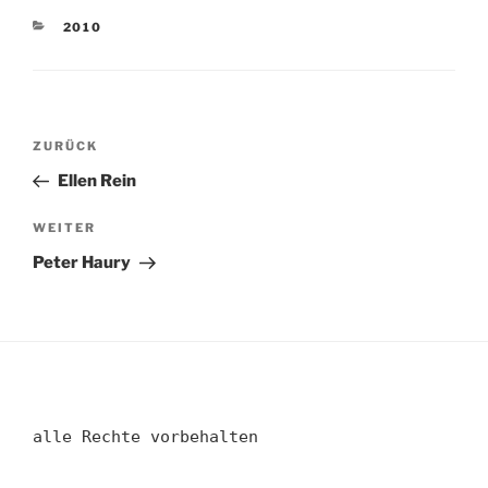
KATEGORIEN
2010
Beitragsnavigation
Vorheriger
ZURÜCK
Beitrag
Ellen Rein
Nächster
WEITER
Beitrag
Peter Haury
alle Rechte vorbehalten