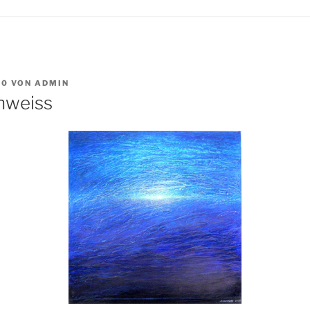
10
VON
ADMIN
hweiss