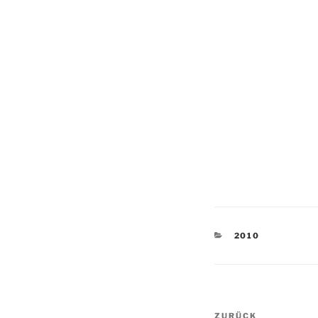
KATEGORIEN
2010
Beitragsnav
Vorheriger
ZURÜCK