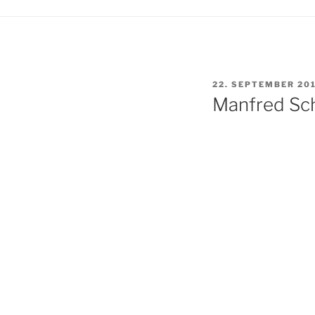
VERÖFFENTLICHT
22. SEPTEMBER 20
AM
Manfred Sc