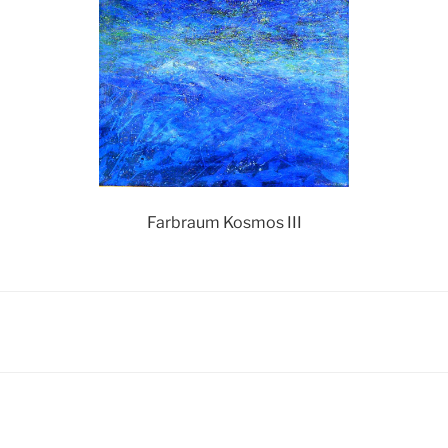
Farbraum Kosmos III
igation