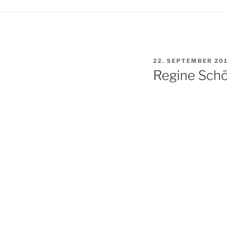
VERÖFFENTLICHT
22. SEPTEMBER 20
AM
Regine Schö