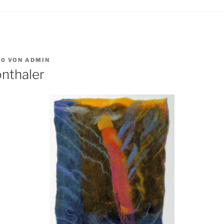
10
VON
ADMIN
nthaler