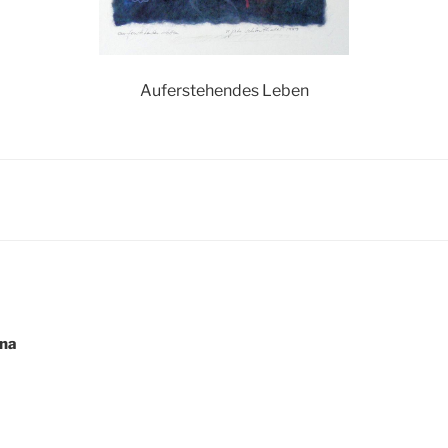
Auferstehendes Leben
igation
ina