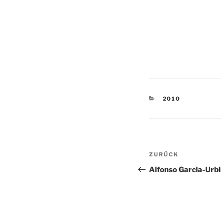
KATEGORIEN
2010
Beitragsnav
Vorheriger
ZURÜCK
Beitrag
Alfonso Garcia-Urb