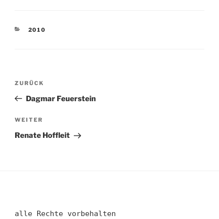
KATEGORIEN
2010
Beitragsnavigation
Vorheriger
ZURÜCK
Beitrag
Dagmar Feuerstein
Nächster
WEITER
Beitrag
Renate Hoffleit
alle Rechte vorbehalten