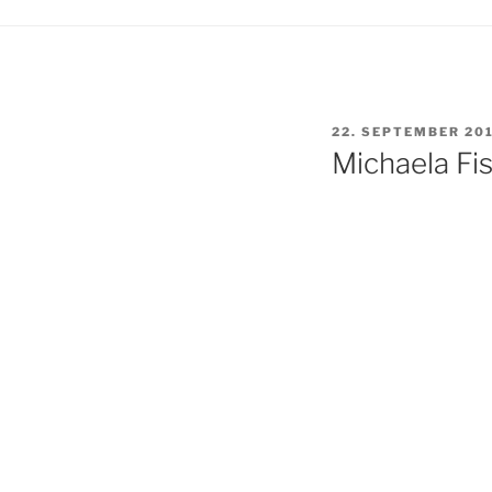
VERÖFFENTLICHT
22. SEPTEMBER 20
AM
Michaela Fi