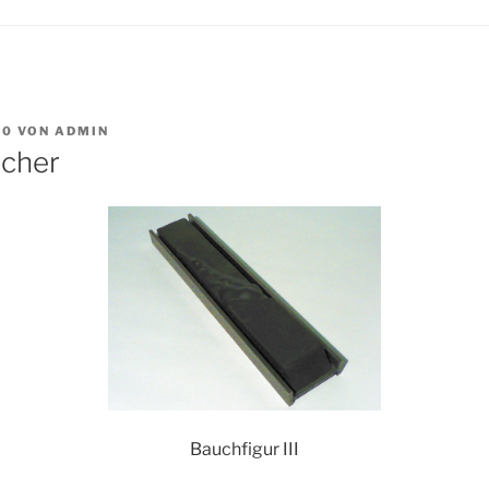
10
VON
ADMIN
scher
Bauchfigur III