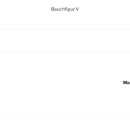
Bauchfigur V
igation
Mar