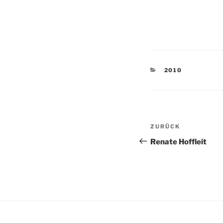
KATEGORIEN
2010
Beitragsnav
Vorheriger
ZURÜCK
Beitrag
Renate Hoffleit