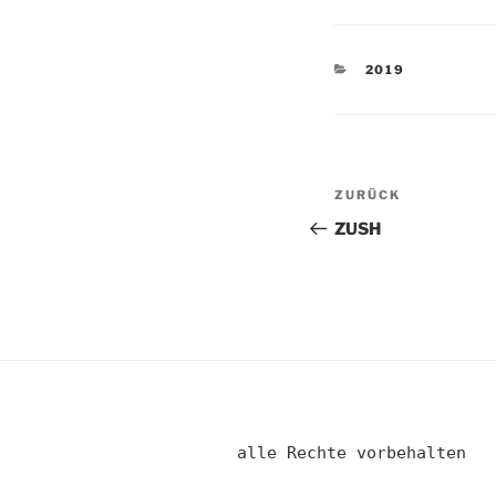
KATEGORIEN
2019
Beitragsnav
Vorheriger
ZURÜCK
Beitrag
ZUSH
alle Rechte vorbehalten