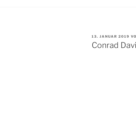
VERÖFFENTLICHT
13. JANUAR 2019
V
AM
Conrad Davi