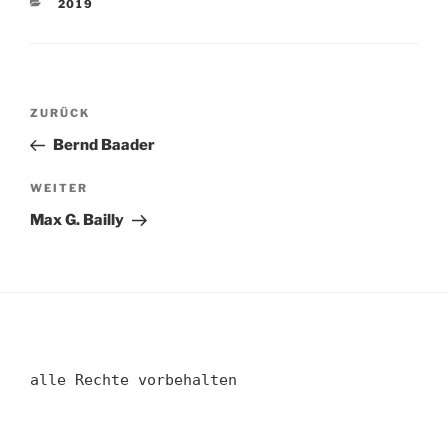
KATEGORIEN
2019
Beitragsnavigation
Vorheriger
ZURÜCK
Beitrag
Bernd Baader
Nächster
WEITER
Beitrag
Max G. Bailly
alle Rechte vorbehalten