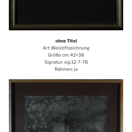
ohne Titel
Art: Bleistiftzeichnung
Größe cm: 42×38
Signatur: sig.12-7-78
Rahmen: ja