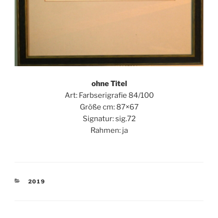
ohne Titel
Art: Farbserigrafie 84/100
Größe cm: 87×67
Signatur: sig.72
Rahmen: ja
KATEGORIEN
2019