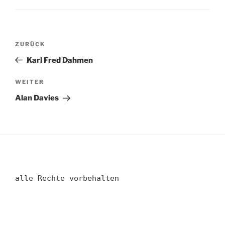
Beitragsnavigation
Vorheriger
ZURÜCK
Beitrag
Karl Fred Dahmen
Nächster
WEITER
Beitrag
Alan Davies
alle Rechte vorbehalten