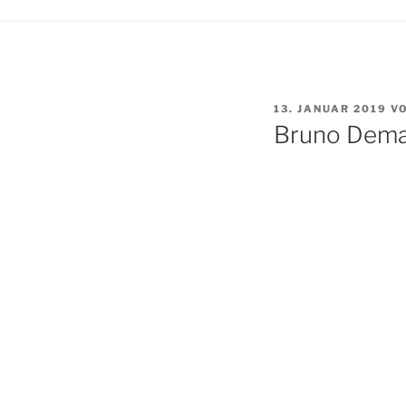
VERÖFFENTLICHT
13. JANUAR 2019
V
AM
Bruno Dema