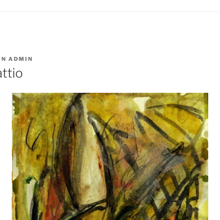
ON
ADMIN
ttio