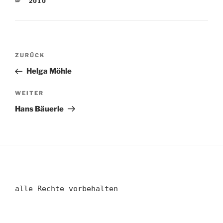
KATEGORIEN
2010
Beitragsnavigation
Vorheriger
ZURÜCK
Beitrag
Helga Möhle
Nächster
WEITER
Beitrag
Hans Bäuerle
alle Rechte vorbehalten