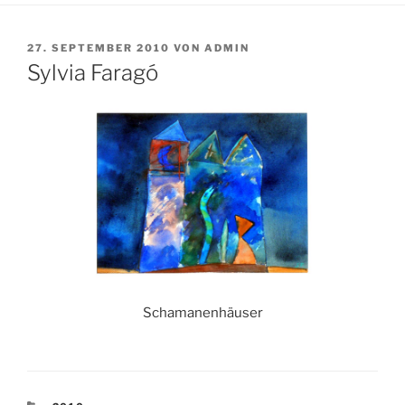
VERÖFFENTLICHT
27. SEPTEMBER 2010
VON
ADMIN
AM
Sylvia Faragó
Schamanenhäuser